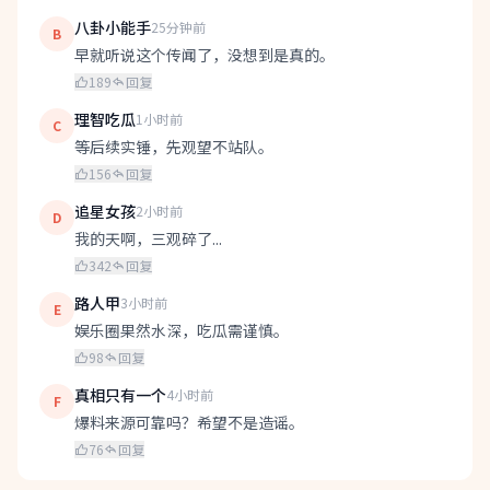
八卦小能手
25分钟前
B
早就听说这个传闻了，没想到是真的。
189
回复
理智吃瓜
1小时前
C
等后续实锤，先观望不站队。
156
回复
追星女孩
2小时前
D
我的天啊，三观碎了...
342
回复
路人甲
3小时前
E
娱乐圈果然水深，吃瓜需谨慎。
98
回复
真相只有一个
4小时前
F
爆料来源可靠吗？希望不是造谣。
76
回复