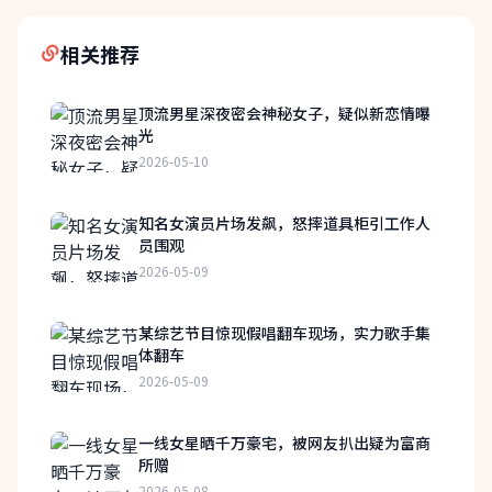
相关推荐
顶流男星深夜密会神秘女子，疑似新恋情曝
光
2026-05-10
知名女演员片场发飙，怒摔道具柜引工作人
员围观
2026-05-09
某综艺节目惊现假唱翻车现场，实力歌手集
体翻车
2026-05-09
一线女星晒千万豪宅，被网友扒出疑为富商
所赠
2026-05-08