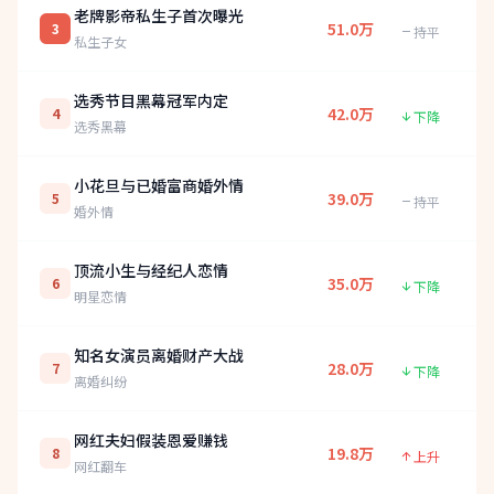
老牌影帝私生子首次曝光
51.0万
3
持平
私生子女
选秀节目黑幕冠军内定
42.0万
4
下降
选秀黑幕
小花旦与已婚富商婚外情
39.0万
5
持平
婚外情
顶流小生与经纪人恋情
35.0万
6
下降
明星恋情
知名女演员离婚财产大战
28.0万
7
下降
离婚纠纷
网红夫妇假装恩爱赚钱
19.8万
8
上升
网红翻车