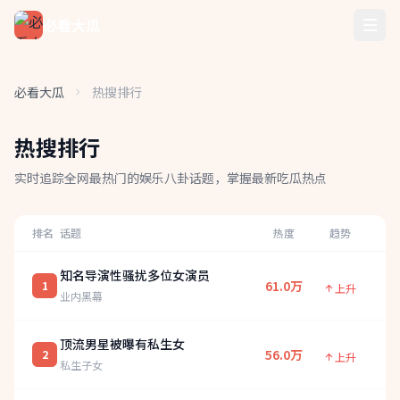
必看大瓜
必看大瓜
热搜排行
热搜排行
实时追踪全网最热门的娱乐八卦话题，掌握最新吃瓜热点
排名
话题
热度
趋势
知名导演性骚扰多位女演员
61.0万
1
上升
业内黑幕
顶流男星被曝有私生女
56.0万
2
上升
私生子女