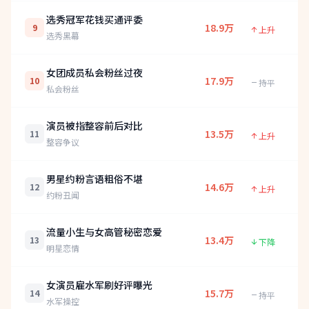
选秀冠军花钱买通评委
18.9万
9
上升
选秀黑幕
女团成员私会粉丝过夜
17.9万
10
持平
私会粉丝
演员被指整容前后对比
13.5万
11
上升
整容争议
男星约粉言语粗俗不堪
14.6万
12
上升
约粉丑闻
流量小生与女高管秘密恋爱
13.4万
13
下降
明星恋情
女演员雇水军刷好评曝光
15.7万
14
持平
水军操控