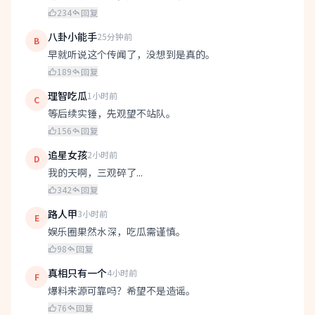
234
回复
八卦小能手
25分钟前
B
早就听说这个传闻了，没想到是真的。
189
回复
理智吃瓜
1小时前
C
等后续实锤，先观望不站队。
156
回复
追星女孩
2小时前
D
我的天啊，三观碎了...
342
回复
路人甲
3小时前
E
娱乐圈果然水深，吃瓜需谨慎。
98
回复
真相只有一个
4小时前
F
爆料来源可靠吗？希望不是造谣。
76
回复