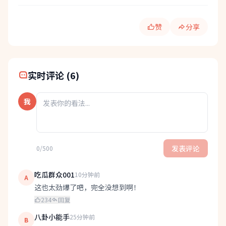
赞
分享
快速分享:
实时评论 (6)
我
发表评论
0/500
吃瓜群众001
10分钟前
A
这也太劲爆了吧，完全没想到啊！
234
回复
八卦小能手
25分钟前
B