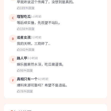
早就听说这个传闻了，没想到是真的。
189
回复
理智吃瓜
1小时前
C
等后续实锤，先观望不站队。
156
回复
追星女孩
2小时前
D
我的天啊，三观碎了...
342
回复
路人甲
3小时前
E
娱乐圈果然水深，吃瓜需谨慎。
98
回复
真相只有一个
4小时前
F
爆料来源可靠吗？希望不是造谣。
76
回复