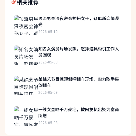
相关推荐
顶流男星深夜密会神秘女子，疑似新恋情曝
光
2026-05-10
知名女演员片场发飙，怒摔道具柜引工作人
员围观
2026-05-09
某综艺节目惊现假唱翻车现场，实力歌手集
体翻车
2026-05-09
一线女星晒千万豪宅，被网友扒出疑为富商
所赠
2026-05-08