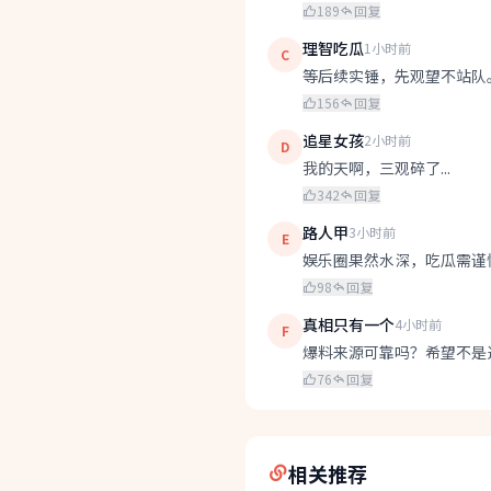
189
回复
理智吃瓜
1小时前
C
等后续实锤，先观望不站队
156
回复
追星女孩
2小时前
D
我的天啊，三观碎了...
342
回复
路人甲
3小时前
E
娱乐圈果然水深，吃瓜需谨
98
回复
真相只有一个
4小时前
F
爆料来源可靠吗？希望不是
76
回复
相关推荐