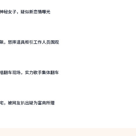
神秘女子，疑似新恋情曝光
飙，怒摔道具柜引工作人员围观
唱翻车现场，实力歌手集体翻车
宅，被网友扒出疑为富商所赠