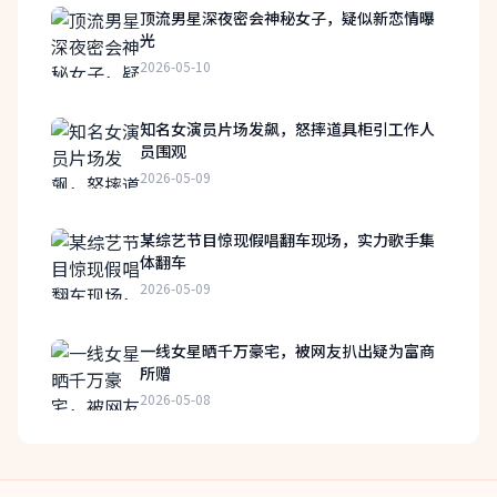
顶流男星深夜密会神秘女子，疑似新恋情曝
光
2026-05-10
知名女演员片场发飙，怒摔道具柜引工作人
员围观
2026-05-09
某综艺节目惊现假唱翻车现场，实力歌手集
体翻车
2026-05-09
一线女星晒千万豪宅，被网友扒出疑为富商
所赠
2026-05-08