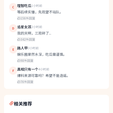
理智吃瓜
1小时前
C
等后续实锤，先观望不站队。
156
回复
追星女孩
2小时前
D
我的天啊，三观碎了...
342
回复
路人甲
3小时前
E
娱乐圈果然水深，吃瓜需谨慎。
98
回复
真相只有一个
4小时前
F
爆料来源可靠吗？希望不是造谣。
76
回复
相关推荐