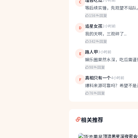
理智吃瓜
C
等后续实锤，先观望不站队
156
回复
追星女孩
2小时前
D
我的天啊，三观碎了...
342
回复
路人甲
3小时前
E
娱乐圈果然水深，吃瓜需谨
98
回复
真相只有一个
4小时前
F
爆料来源可靠吗？希望不是
76
回复
相关推荐
顶流男星深夜密会