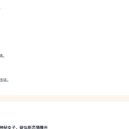
。
慎。
造谣。
神秘女子，疑似新恋情曝光