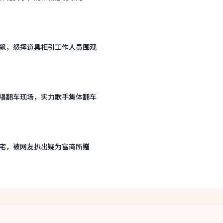
飙，怒摔道具柜引工作人员围观
唱翻车现场，实力歌手集体翻车
宅，被网友扒出疑为富商所赠