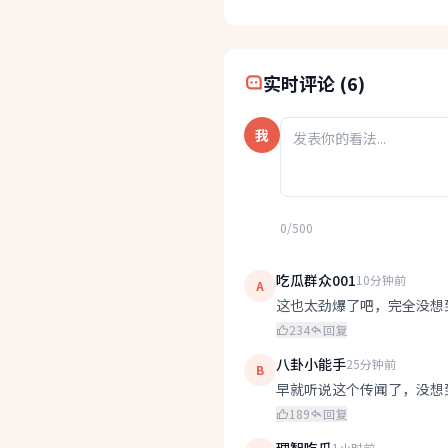
实时评论 (6)
我
0/500
吃瓜群众001
10分钟前
A
这也太劲爆了吧，完全没想
234
回复
八卦小能手
25分钟前
B
早就听说这个传闻了，没想
189
回复
1小时前