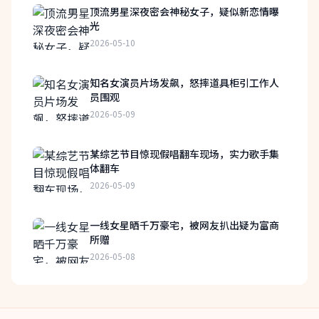
顶流男星深夜密会神秘女子，疑似新恋情曝
光
2026-05-10
知名女演员片场发飙，怒摔道具柜引工作人
员围观
2026-05-09
某综艺节目惊现假唱翻车现场，实力歌手集
体翻车
2026-05-09
一线女星晒千万豪宅，被网友扒出疑为富商
所赠
2026-05-08