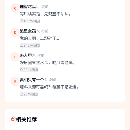
理智吃瓜
1小时前
C
等后续实锤，先观望不站队。
156
回复
追星女孩
2小时前
D
我的天啊，三观碎了...
342
回复
路人甲
3小时前
E
娱乐圈果然水深，吃瓜需谨慎。
98
回复
真相只有一个
4小时前
F
爆料来源可靠吗？希望不是造谣。
76
回复
相关推荐